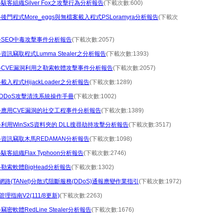
駭客組織Silver Fox之攻擊行為分析報告
(下載次數:600)
後門程式More_eggs與無檔案載入程式PSLoramyra分析報告
(下載次
-SEO中毒攻擊事件分析報告
(下載次數:2057)
資訊竊取程式Lumma Stealer之分析報告
(下載次數:1393)
-CVE漏洞利用之勒索軟體攻擊事件分析報告
(下載次數:2057)
載入程式HijackLoader之分析報告
(下載次數:1289)
DDoS攻擊清洗系統操作手冊
(下載次數:1002)
-應用CVE漏洞的社交工程事件分析報告
(下載次數:1389)
-利用WinSxS資料夾的 DLL搜尋劫持攻擊分析報告
(下載次數:3517)
-資訊竊取木馬REDAMAN分析報告
(下載次數:1098)
駭客組織Flax Typhoon分析報告
(下載次數:2746)
勒索軟體BigHead分析報告
(下載次數:1302)
路(TANet)分散式阻斷服務(DDoS)通報應變作業指引
(下載次數:1972)
理指南V2(111/8更新)
(下載次數:2263)
竊密軟體RedLine Stealer分析報告
(下載次數:1676)