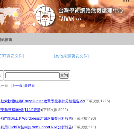
網站推薦
詢
|上一頁
|下一頁
|最終頁
勒索軟體組織CrazyHunter 攻擊學校事件分析報告V2
(下載次數:1715)
資安防護指南V5(114/9更新)
(下載次數:5922)
-熱門架站工具Wordpress之漏洞威脅分析報告
(下載次數:490)
用ClickFix技術的NetSupport RAT分析報告
(下載次數:611)