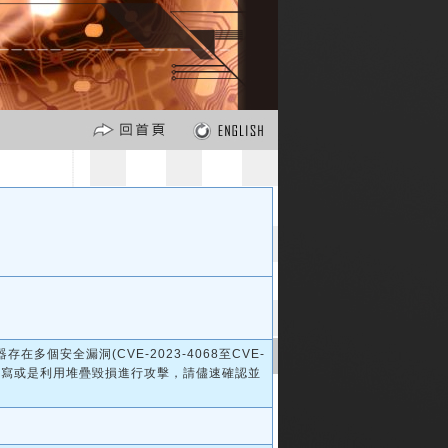
瀏覽器存在多個安全漏洞(CVE-2023-4068至CVE-
意讀寫或是利用堆疊毀損進行攻擊，請儘速確認並