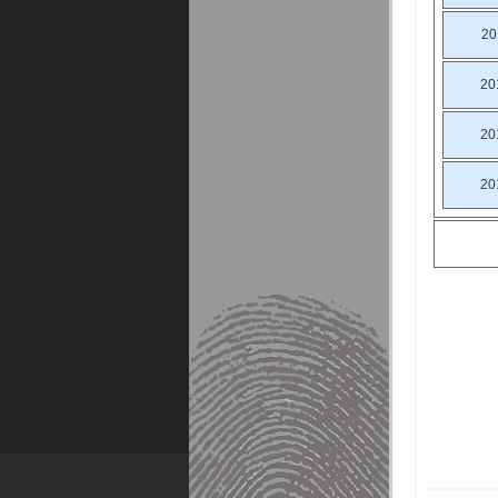
20
20
20
20